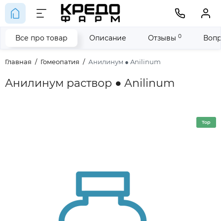
0
Все про товар
Описание
Отзывы
Вопр
Главная
Гомеопатия
Анилинум ● Anilinum
Анилинум раствор ● Anilinum
Top