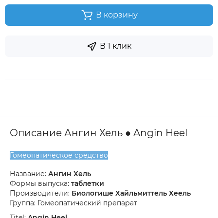
В корзину
В 1 клик
Описание Ангин Хель ● Angin Heel
Гомеопатическое средство
Название:
Ангин Хель
Формы выпуска:
таблетки
Производители:
Биологише Хайльмиттель Хеель
Группа: Гомеопатический препарат
Titel:
Angin Heel