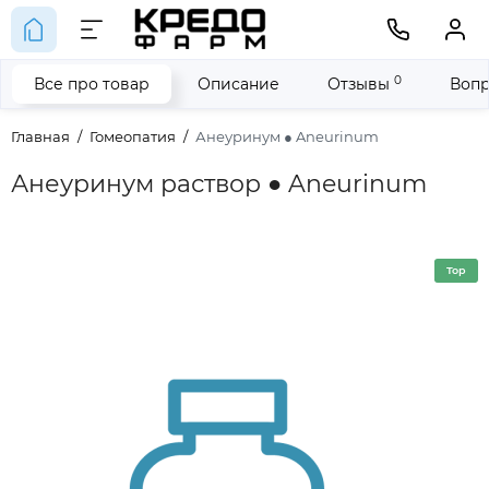
0
Все про товар
Описание
Отзывы
Вопр
Главная
Гомеопатия
Анеуринум ● Aneurinum
Анеуринум раствор ● Aneurinum
Top