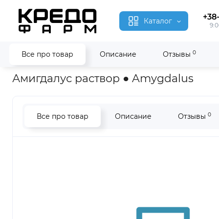
+38
Каталог
9:0
0
Все про товар
Описание
Отзывы
Главная
Гомеопатия
Амигдалус ● Amygdalus
Амигдалус раствор ● Amygdalus
0
Все про товар
Описание
Отзывы