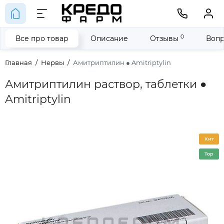
0
Все про товар
Описание
Отзывы
Вопр
Главная
Нервы
Амитриптилин ● Amitriptylin
Амитриптилин раствор, таблетки ●
Amitriptylin
Хит
Top