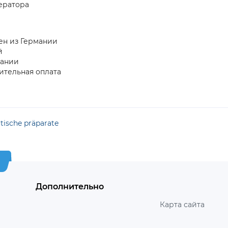
ератора
лен из Германии
й
пании
ительная оплата
ische präparate
Дополнительно
Карта сайта