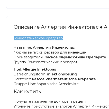
Описание Аллергия Инжектопас ● Alle
Гомеопатическое средство
Название:
Аллергия Инжектопас
Формы выпуска:
раствор для инъекций
Производители:
Паское Фармасютише Препарате
Группа: Гомеопатический препарат
Titel:
Allergie Injektopas
Darreichungsform:
injektionslösung
Hersteller:
Pascoe Pharmazeutische Präparate
Gruppe: Homöopathische Arzneimittel
Как купить
Получите назначение доктора и рецепт
Уточните присутствие аналогов Аллергия Инжекто