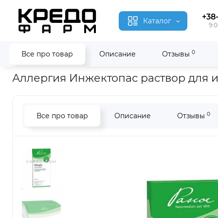
+38
Каталог
9:0
0
Все про товар
Описание
Отзывы
Главная
Гомеопатия
Аллергия Инжектопас ● Allergie Inje
Аллергия Инжектопас раствор для ин
0
Все про товар
Описание
Отзывы