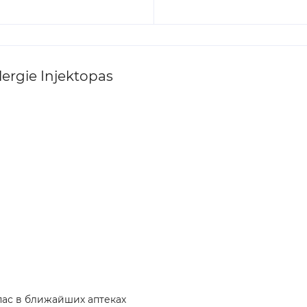
rgie Injektopas
пас в ближайших аптеках