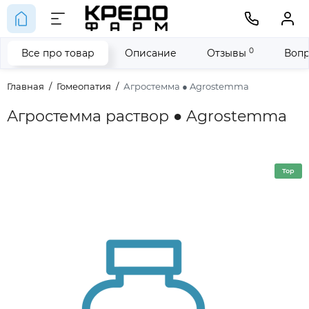
0
Все про товар
Описание
Отзывы
Вопр
Главная
Гомеопатия
Агростемма ● Agrostemma
Агростемма раствор ● Agrostemma
Top