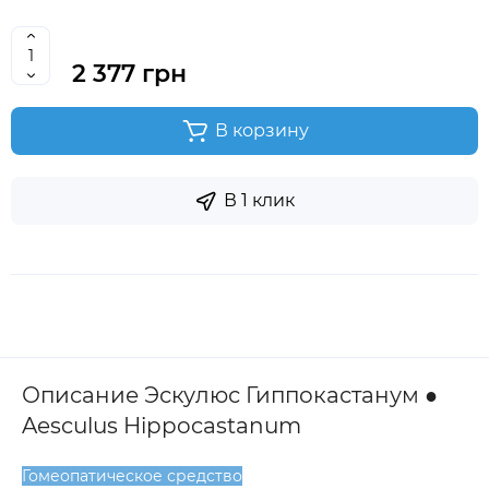
2 377 грн
В корзину
В 1 клик
Описание Эскулюс Гиппокастанум ●
Aesculus Hippocastanum
Гомеопатическое средство