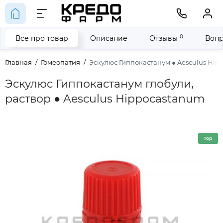
0
Все про товар
Описание
Отзывы
Вопр
Главная
Гомеопатия
Эскулюс Гиппокастанум ● Aesculus Hi
Эскулюс Гиппокастанум глобули,
раствор ● Aesculus Hippocastanum
Top