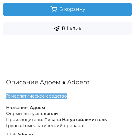
В корзину
В 1 клик
Описание Адоем ● Adoem
Гомеопатическое средство
Название:
Адоем
Формы выпуска:
капли
Производители:
Пекана Натурхайльмиттель
Группа: Гомеопатический препарат
Titel:
Adoem