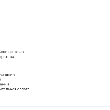
йших аптеках
ератора
Германии
й
пании
ительная оплата