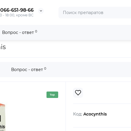
-066-651-98-66
0 - 18:00, кроме ВС
0
Вопрос - ответ
is
0
Вопрос - ответ
Top
Код:
Acocynthis