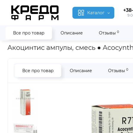
+38
Каталог
9:0
0
Все про товар
Описание
Отзывы
Главная
Гомеопатия
Акоцинтис ● Acocynthis
Акоцинтис ампулы, смесь ● Acocynth
0
Все про товар
Описание
Отзывы