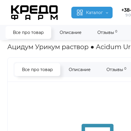
+38
Каталог
9:0
0
Все про товар
Описание
Отзывы
Главная
Гомеопатия
Ацидум Урикум ● Acidum Uricum
Ацидум Урикум раствор ● Acidum U
0
Все про товар
Описание
Отзывы