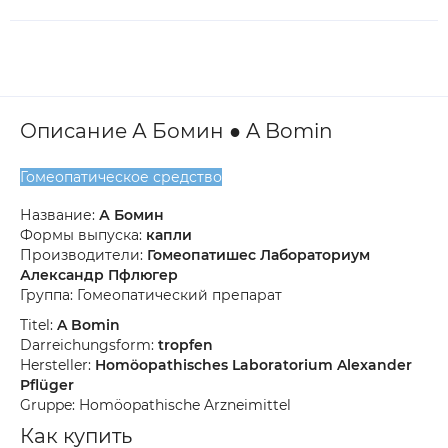
Описание А Бомин ● A Bomin
Гомеопатическое средство
Название:
А Бомин
Формы выпуска:
капли
Производители:
Гомеопатишес Лабораториум
Александр Пфлюгер
Группа: Гомеопатический препарат
Titel:
A Bomin
Darreichungsform:
tropfen
Hersteller:
Homöopathisches Laboratorium Alexander
Pflüger
Gruppe: Homöopathische Arzneimittel
Как купить