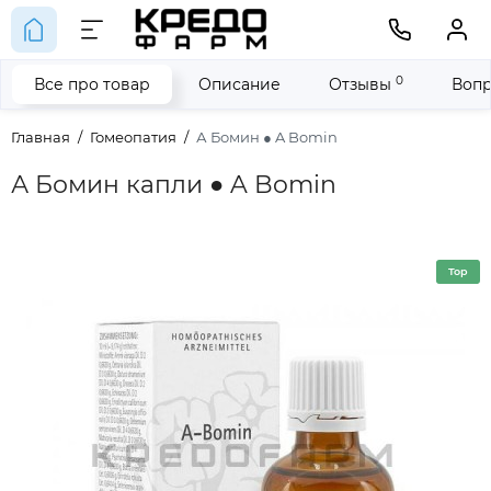
0
Все про товар
Описание
Отзывы
Вопр
Главная
Гомеопатия
А Бомин ● A Bomin
А Бомин капли ● A Bomin
Top