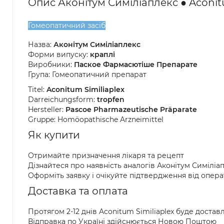
Опис Аконітум Симіліаплекс ● Aconitu
Гомеопатичний засіб
Назва:
Аконітум Симіліаплекс
Форми випуску:
краплі
Виробники:
Паское Фармасютіше Препарате
Група: Гомеопатичний препарат
Titel:
Aconitum Similiaplex
Darreichungsform:
tropfen
Hersteller:
Pascoe Pharmazeutische Präparate
Gruppe: Homöopathische Arzneimittel
Як купити
Отримайте призначення лікаря та рецепт
Дізнайтеся про наявність аналогів Аконітум Симілі
Оформіть заявку і очікуйте підтвердження від опер
Доставка та оплата
Протягом 2-12 днів Aconitum Similiaplex буде доста
Відправка по Україні здійснюється Новою Поштою