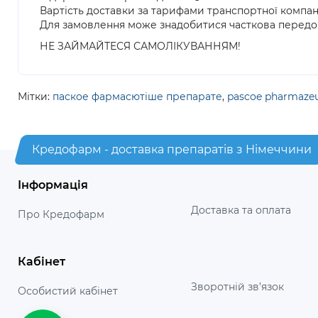
Вартість доставки за тарифами транспортної компан
Для замовлення може знадобитися часткова передо
НЕ ЗАЙМАЙТЕСЯ САМОЛІКУВАННЯМ!
Мітки:
паское фармасютіше препарате
,
pascoe pharmazeu
Кредофарм - доставка препаратів з Німеччини
Інформація
Доставка та оплата
Про Кредофарм
Кабінет
Зворотній зв’язок
Особистий кабінет