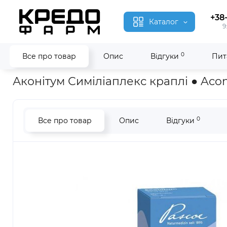
+38
Каталог
9
0
Все про товар
Опис
Відгуки
Пит
Головна
Гомеопатія
Аконітум Симіліаплекс ● Aconitum Sim
Аконітум Симіліаплекс краплі ● Acon
0
Все про товар
Опис
Відгуки