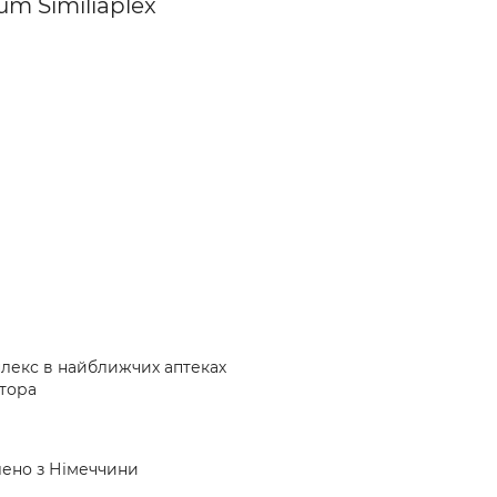
m Similiaplex
аплекс в найближчих аптеках
атора
влено з Німеччини