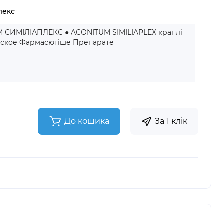
лекс
 СИМІЛІАПЛЕКС ● ACONITUM SIMILIAPLEX краплі
Паское Фармасютіше Препарате
До кошика
За 1 клік