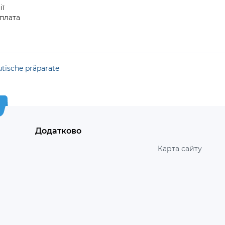
ії
плата
tische präparate
Додатково
Карта сайту