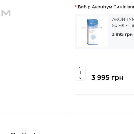
Вибір Аконітум Симіліап
АКОНІТУМ
50 мл - 
3 995 грн
3 995 грн