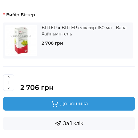
Вибір Біттер
БІТТЕР ● BITTER еліксир 180 мл - Вала
Хайльміттель
2 706 грн
2 706 грн
До кошика
За 1 клік