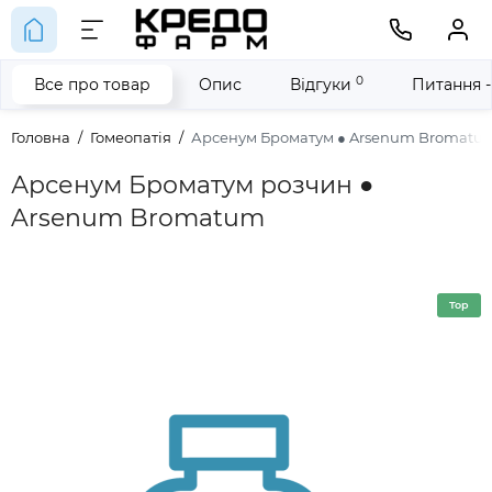
0
Все про товар
Опис
Відгуки
Питання -
Головна
Гомеопатія
Арсенум Броматум ● Arsenum Bromatu
Арсенум Броматум розчин ●
Arsenum Bromatum
Top