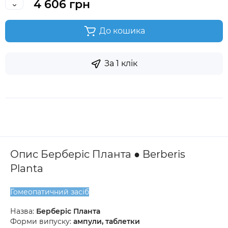
4 606 грн
До кошика
За 1 клік
Опис Берберіс Планта ● Berberis
Planta
Гомеопатичний засіб
Назва:
Берберіс Планта
Форми випуску:
ампули, таблетки