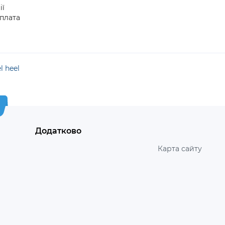
ії
плата
l heel
Додатково
Карта сайту