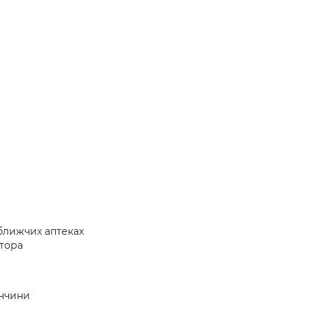
йближчих аптеках
атора
еччини