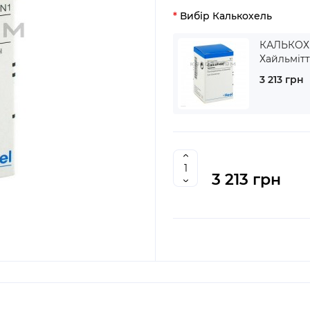
Вибір Калькохель
КАЛЬКОХЕ
Хайльміт
3 213 грн
3 213 грн