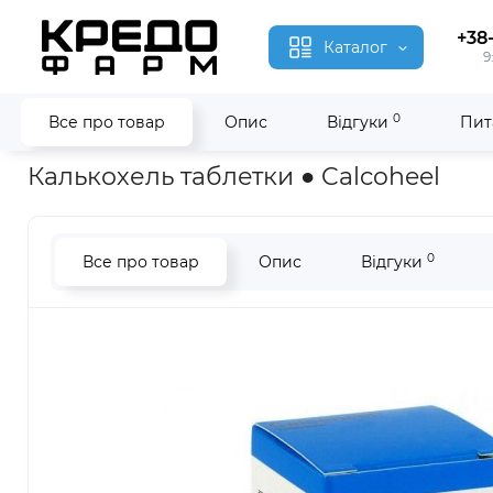
+38
Каталог
9
0
Все про товар
Опис
Відгуки
Пит
Головна
Гомеопатія
Калькохель ● Calcoheel
Калькохель таблетки ● Calcoheel
0
Все про товар
Опис
Відгуки