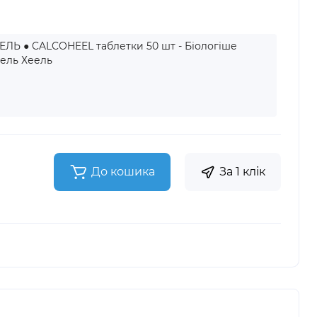
ЛЬ ● CALCOHEEL таблетки 50 шт - Біологіше
тель Хеель
До кошика
За 1 клік