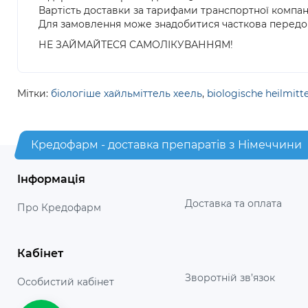
Вартість доставки за тарифами транспортної компан
Для замовлення може знадобитися часткова передо
НЕ ЗАЙМАЙТЕСЯ САМОЛІКУВАННЯМ!
Мітки:
біологіше хайльміттель хеель
,
biologische heilmitte
Кредофарм - доставка препаратів з Німеччини
Інформація
Доставка та оплата
Про Кредофарм
Кабінет
Зворотній зв’язок
Особистий кабінет