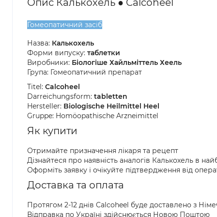
Опис Калькохель ● Calcoheel
Гомеопатичний засіб
Назва:
Калькохель
Форми випуску:
таблетки
Виробники:
Біологіше Хайльміттель Хеель
Група: Гомеопатичний препарат
Titel:
Calcoheel
Darreichungsform:
tabletten
Hersteller:
Biologische Heilmittel Heel
Gruppe: Homöopathische Arzneimittel
Як купити
Отримайте призначення лікаря та рецепт
Дізнайтеся про наявність аналогів Калькохель в на
Оформіть заявку і очікуйте підтвердження від опер
Доставка та оплата
Протягом 2-12 днів Calcoheel буде доставлено з Нім
Відправка по Україні здійснюється Новою Поштою