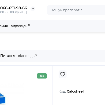
-066-651-98-66
:00 - 18:00, крім НД
0
ання - відповідь
0
Питання - відповідь
Top
Код:
Calcoheel