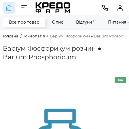
0
Все про товар
Опис
Відгуки
Питання -
Головна
Гомеопатія
Баріум Фосфорикум ● Barium Phosphor
Баріум Фосфорикум розчин ●
Barium Phosphoricum
Top