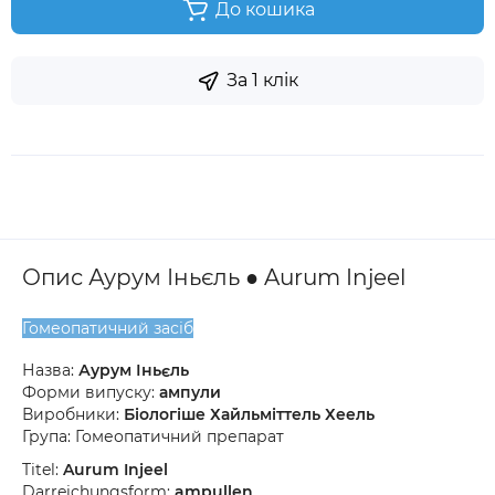
До кошика
За 1 клік
Опис Аурум Іньєль ● Aurum Injeel
Гомеопатичний засіб
Назва:
Аурум Іньєль
Форми випуску:
ампули
Виробники:
Біологіше Хайльміттель Хеель
Група: Гомеопатичний препарат
Titel:
Aurum Injeel
Darreichungsform:
ampullen