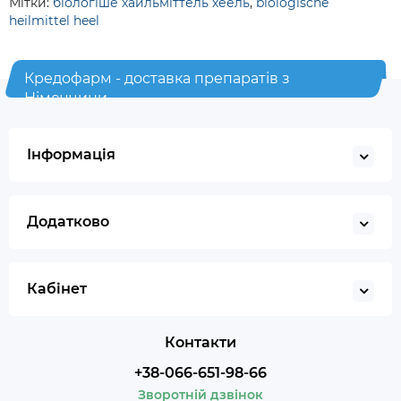
Мітки:
біологіше хайльміттель хеель
,
biologische
heilmittel heel
Кредофарм - доставка препаратів з
Німеччини
Інформація
Додатково
Кабінет
Контакти
+38-066-651-98-66
Зворотній дзвінок