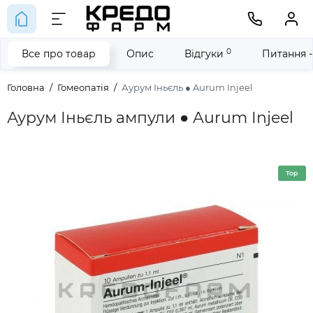
0
Все про товар
Опис
Відгуки
Питання -
Головна
Гомеопатія
Аурум Іньєль ● Aurum Injeel
Аурум Іньєль ампули ● Aurum Injeel
Top