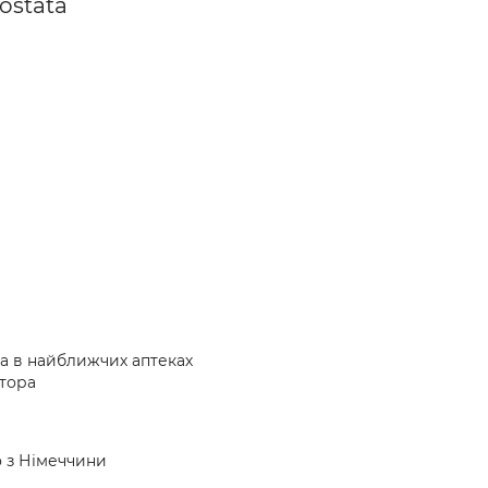
ostata
та в найближчих аптеках
атора
о з Німеччини