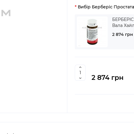
Вибір Берберіс Простат
БЕРБЕРІС
Вала Хай
2 874 грн
2 874 грн