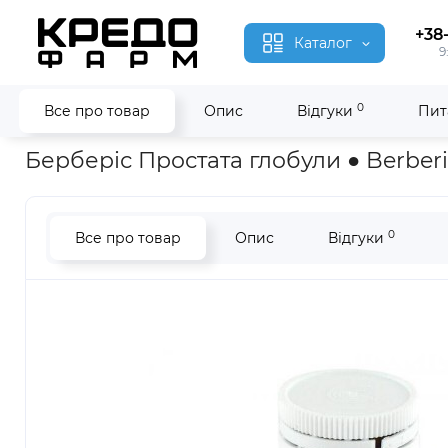
+38
Каталог
9
0
Все про товар
Опис
Відгуки
Пит
Головна
Гомеопатія
Берберіс Простата ● Berberis Prostata
Берберіс Простата глобули ● Berberi
0
Все про товар
Опис
Відгуки