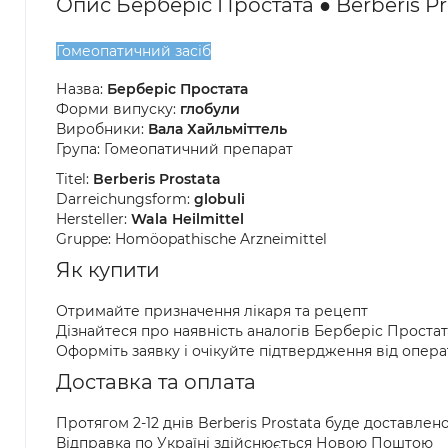
Опис Берберіс Простата ● Berberis Pr
Гомеопатичний засіб
Назва:
Берберіс Простата
Форми випуску:
глобули
Виробники:
Вала Хайльміттель
Група: Гомеопатичний препарат
Titel:
Berberis Prostata
Darreichungsform:
globuli
Hersteller:
Wala Heilmittel
Gruppe: Homöopathische Arzneimittel
Як купити
Отримайте призначення лікаря та рецепт
Дізнайтеся про наявність аналогів Берберіс Проста
Оформіть заявку і очікуйте підтвердження від опер
Доставка та оплата
Протягом 2-12 днів Berberis Prostata буде доставлен
Відправка по Україні здійснюється Новою Поштою