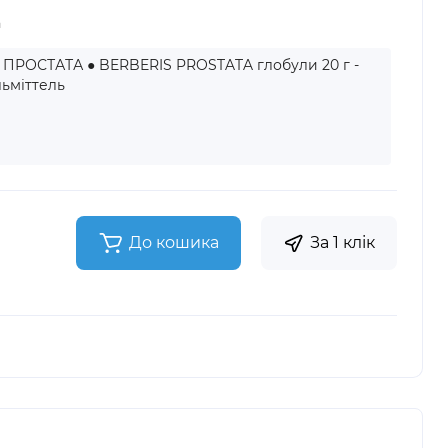
а
 ПРОСТАТА ● BERBERIS PROSTATA глобули 20 г -
льміттель
До кошика
За 1 клік