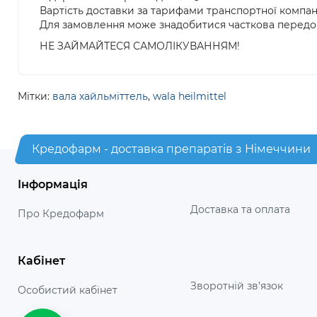
Вартість доставки за тарифами транспортної компан
Для замовлення може знадобитися часткова передо
НЕ ЗАЙМАЙТЕСЯ САМОЛІКУВАННЯМ!
Мітки:
вала хайльміттель
,
wala heilmittel
Кредофарм - доставка препаратів з Німеччини
Інформація
Доставка та оплата
Про Кредофарм
Кабінет
Зворотній зв’язок
Особистий кабінет