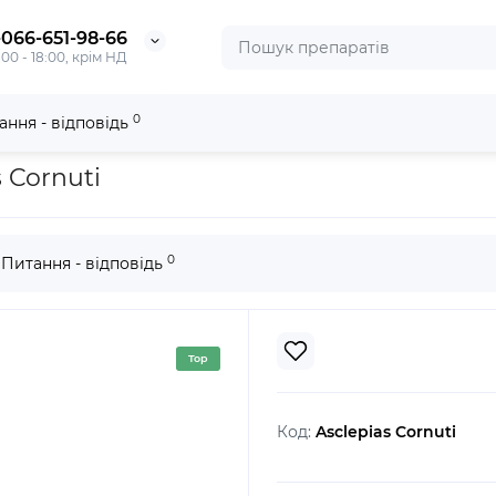
-066-651-98-66
:00 - 18:00, крім НД
0
ання - відповідь
 Cornuti
0
Питання - відповідь
Top
Код:
Asclepias Cornuti