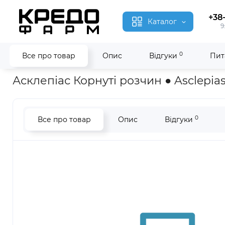
+38
Каталог
9
0
Все про товар
Опис
Відгуки
Пит
Головна
Гомеопатія
Асклепіас Корнуті ● Asclepias Cornuti
Асклепіас Корнуті розчин ● Asclepias
0
Все про товар
Опис
Відгуки