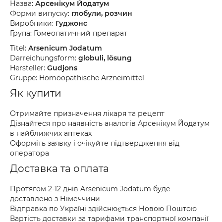
Назва:
Арсенікум Йодатум
Форми випуску:
глобули, розчин
Виробники:
Гуджонс
Група: Гомеопатичний препарат
Titel:
Arsenicum Jodatum
Darreichungsform:
globuli, lösung
Hersteller:
Gudjons
Gruppe: Homöopathische Arzneimittel
Як купити
Отримайте призначення лікаря та рецепт
Дізнайтеся про наявність аналогів Арсенікум Йодатум
в найближчих аптеках
Оформіть заявку і очікуйте підтвердження від
оператора
Доставка та оплата
Протягом 2-12 днів Arsenicum Jodatum буде
доставлено з Німеччини
Відправка по Україні здійснюється Новою Поштою
Вартість доставки за тарифами транспортної компанії