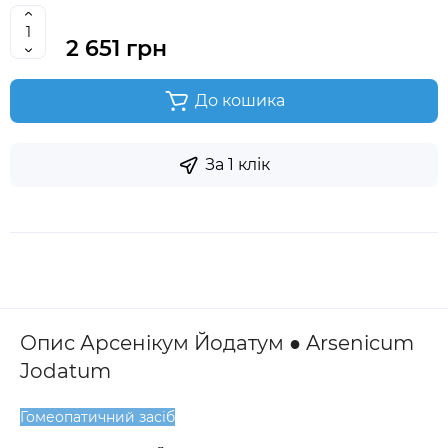
2 651 грн
До кошика
За 1 клік
Опис Арсенікум Йодатум ● Arsenicum
Jodatum
Гомеопатичний засіб