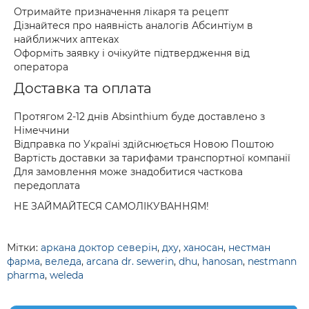
Отримайте призначення лікаря та рецепт
Дізнайтеся про наявність аналогів Абсинтіум в
найближчих аптеках
Оформіть заявку і очікуйте підтвердження від
оператора
Доставка та оплата
Протягом 2-12 днів Absinthium буде доставлено з
Німеччини
Відправка по Україні здійснюється Новою Поштою
Вартість доставки за тарифами транспортної компанії
Для замовлення може знадобитися часткова
передоплата
НЕ ЗАЙМАЙТЕСЯ САМОЛІКУВАННЯМ!
Мітки:
аркана доктор северін
,
дху
,
ханосан
,
нестман
фарма
,
веледа
,
arcana dr. sewerin
,
dhu
,
hanosan
,
nestmann
pharma
,
weleda