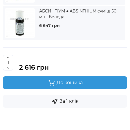
АБСИНТІУМ ● ABSINTHIUM суміш 50
мл - Веледа
6 647 грн
2 616 грн
До кошика
За 1 клік