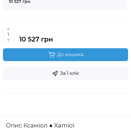
10 527 грн
10 527 грн
До кошика
За 1 клік
Опис Ксаміол ● Xamiol