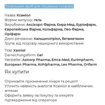
Локальний засіб для лікування псоріазу
Назва:
Ксаміол
Форми випуску:
гель
Виробники:
Аксікорп Фарма, Емра-Мед, Еурімфарм,
Європейська Фарма, Кольфарма, Лео Фарма,
Оріфарм
Діючі речовини:
Кальципотріол, бетаметазон
Група: від псоріазу нашкірного використання
Titel:
Xamiol
Darreichungsform:
Gel
Hersteller:
Axicorp Pharma, Emra-Med, Eurimpharm,
European Pharma, Kohlpharma, Leo Pharma, Orifarm
Як купити
Отримайте призначення лікаря та рецепт
Уточніть наявність аналогів Ксаміол в найближчих
аптеках
Оформіть заявку на покупку та очікуйте
підтвердження від оператора