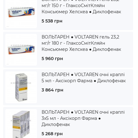
мг/г 150 г - ГлаксоСмітКляйн
Консьюмер Хелскеа ● Диклофенак
5 538 грн
ВОЛЬТАРЕН ● VOLTAREN гель 23,2
мг/г 180 г - ГлаксоСмітКляйн
Консьюмер Хелскеа ● Диклофенак
5 960 грн
ВОЛЬТАРЕН ● VOLTAREN очні краплі
5 мл - Аксікорп Фарма ● Диклофенак
3 864 грн
ВОЛЬТАРЕН ● VOLTAREN очні краплі
3x5 мл - Аксікорп Фарма ●
Диклофенак
5 268 грн