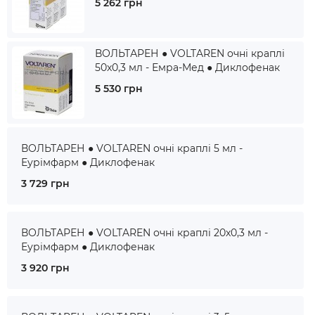
5 262 грн
ВОЛЬТАРЕН ● VOLTAREN очні краплі
50x0,3 мл - Емра-Мед ● Диклофенак
5 530 грн
ВОЛЬТАРЕН ● VOLTAREN очні краплі 5 мл -
Еурімфарм ● Диклофенак
3 729 грн
ВОЛЬТАРЕН ● VOLTAREN очні краплі 20x0,3 мл -
Еурімфарм ● Диклофенак
3 920 грн