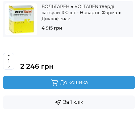
ВОЛЬТАРЕН ● VOLTAREN тверді
капсули 100 шт - Новартіс Фарма ●
Диклофенак
4 915 грн
2 246 грн
До кошика
За 1 клік