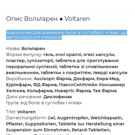
Опис Вольтарен ● Voltaren
Анальгетик для зниження болю в суглобах і м'язах, що
застосовується локально
Назва:
Вольтарен
Форми випуску:
гель, очні краплі, м'які капсули,
пластир, супозиторії, таблетки для приготування
пероральної суспензії, таблетки зі сповільненим
вивільненням, таблетки з покриттям, тверді капсули
Виробники:
Аксікорп Фарма, Докфарм, Емра-Мед,
Еурімфарм, ФД Фарма, ГлаксоСмітКляйн Консьюмер
Хелскеа, Кольфарма, Новартіс Фарма, Теа Фарма
Діючі речовини:
Диклофенак
Група: від болю в суглобах і м'язах
Titel:
Voltaren
Darreichungsform:
Gel, Augentropfen, Weichkapseln,
Pflaster, Suppositorien, Tablette zur Herstellung einer
Suspension zum Einnehmen, Retard-Tabletten,