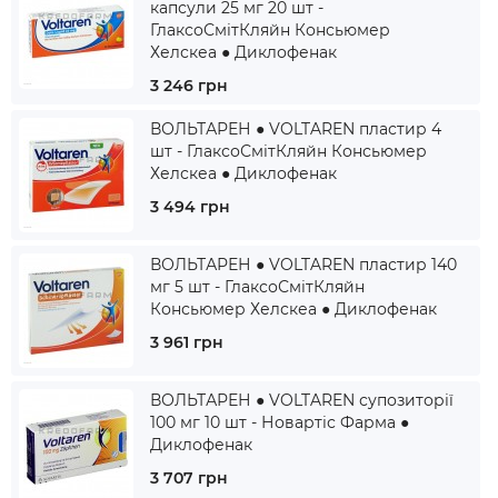
капсули 25 мг 20 шт -
ГлаксоСмітКляйн Консьюмер
Хелскеа ● Диклофенак
3 246 грн
ВОЛЬТАРЕН ● VOLTAREN пластир 4
шт - ГлаксоСмітКляйн Консьюмер
Хелскеа ● Диклофенак
3 494 грн
ВОЛЬТАРЕН ● VOLTAREN пластир 140
мг 5 шт - ГлаксоСмітКляйн
Консьюмер Хелскеа ● Диклофенак
3 961 грн
ВОЛЬТАРЕН ● VOLTAREN супозиторії
100 мг 10 шт - Новартіс Фарма ●
Диклофенак
3 707 грн