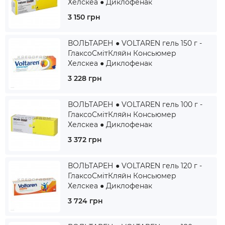
Хелскеа ● Диклофенак
3 150 грн
ВОЛЬТАРЕН ● VOLTAREN гель 150 г -
ГлаксоСмітКляйн Консьюмер
Хелскеа ● Диклофенак
3 228 грн
ВОЛЬТАРЕН ● VOLTAREN гель 100 г -
ГлаксоСмітКляйн Консьюмер
Хелскеа ● Диклофенак
3 372 грн
ВОЛЬТАРЕН ● VOLTAREN гель 120 г -
ГлаксоСмітКляйн Консьюмер
Хелскеа ● Диклофенак
3 724 грн