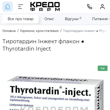
0
Все про товар
Опис
Відгуки
Питання -
Головна
Гормони, крім статевих
Тиротардин Інжект ● Thyrota
Тиротардин Інжект флакон ●
Thyrotardin Inject
Top