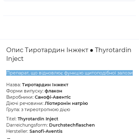
Опис Тиротардин Інжект ● Thyrotardin
Inject
Препарат, що відновлює функцію щитоподібної залози
Назва:
Тиротардин Інжект
Форми випуску:
флакон
Виробники:
Санофі-Авентіс
Діючі речовини:
Ліотиронін натрію
Група: з тиреотропною дією
Titel:
Thyrotardin Inject
Darreichungsform:
Durchstechflaschen
Hersteller:
Sanofi-Aventis