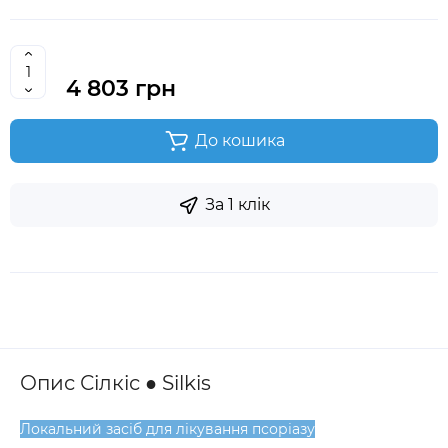
4 803 грн
До кошика
За 1 клік
Опис Сілкіс ● Silkis
Локальний засіб для лікування псоріазу