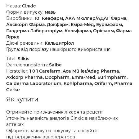
Назва:
Сілкіс
Форми випуску:
мазь
Виробники:
101 Кеафарм, АКА Мюллер/АДАГ Фарма,
Аксікорп Фарма, Докфарм, Емра-Мед, Еурімфарм,
Галдерма Лабораторіум, Кольфарма, Оріфарм, Фарма
Герке
Діючі речовини:
Кальцитріол
Група: від псоріазу нашкірного використання
Titel:
Silkis
Darreichungsform:
Salbe
Hersteller:
1 0 1 Carefarm, Aca Müller/Adag Pharma,
Axicorp Pharma, Docpharm, Emra-Med, Eurimpharm,
Galderma Laboratorium, Kohlpharma, Orifarm, Pharma
Gerke
Як купити
Отримайте призначення лікаря та рецепт
Уточніть наявність аналогів Сілкіс в найближчих
аптеках
Оформіть заявку на покупку та очікуйте
підтвердження від оператора