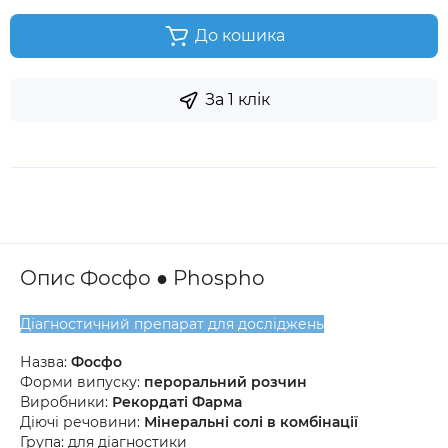
До кошика
За 1 клік
Опис Фосфо ● Phospho
Діагностичний препарат для досліджень
Назва:
Фосфо
Форми випуску:
пероральний розчин
Виробники:
Рекордаті Фарма
Діючі речовини:
Мінеральні солі в комбінації
Група: для діагностики