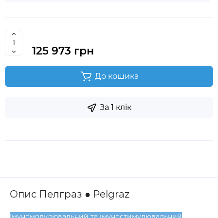
125 973 грн
До кошика
За 1 клік
Опис Пелграз ● Pelgraz
Імуномодулювальний та імуностимулювальний