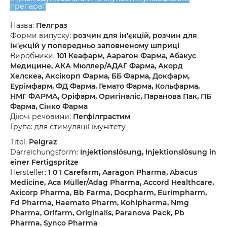
препарат
Назва:
Пелграз
Форми випуску:
розчин для ін'єкцій, розчин для
ін'єкцій у попередньо заповненому шприці
Виробники:
101 Кеафарм, Аарагон Фарма, Абакус
Медицине, АКА Мюллер/АДАГ Фарма, Акорд
Хелскеа, Аксікорп Фарма, ББ Фарма, Докфарм,
Еурімфарм, ФД Фарма, Гемато Фарма, Кольфарма,
НМГ ФАРМА, Оріфарм, Оригіналіс, Паранова Пак, ПБ
Фарма, Сінко Фарма
Діючі речовини:
Пегфілграстим
Група: для стимуляції імунітету
Titel:
Pelgraz
Darreichungsform:
Injektionslösung, Injektionslösung in
einer Fertigspritze
Hersteller:
1 0 1 Carefarm, Aaragon Pharma, Abacus
Medicine, Aca Müller/Adag Pharma, Accord Healthcare,
Axicorp Pharma, Bb Farma, Docpharm, Eurimpharm,
Fd Pharma, Haemato Pharm, Kohlpharma, Nmg
Pharma, Orifarm, Originalis, Paranova Pack, Pb
Pharma, Synco Pharma