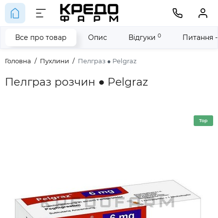
0
Все про товар
Опис
Відгуки
Питання -
Головна
Пухлини
Пелграз ● Pelgraz
Пелграз розчин ● Pelgraz
Top