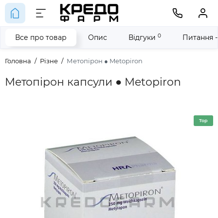
0
Все про товар
Опис
Відгуки
Питання -
Головна
Різне
Метопірон ● Metopiron
Метопірон капсули ● Metopiron
Top