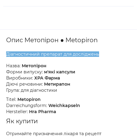
Опис Метопірон ● Metopiron
Діагностичний препарат для досліджень
Назва:
Метопірон
Форми випуску:
м'які капсули
Виробники:
ХРА Фарма
Діючі речовини:
Метирапон
Група: для діагностики
Titel:
Metopiron
Darreichungsform:
Weichkapseln
Hersteller:
Hra Pharma
Як купити
Отримайте призначення лікаря та рецепт