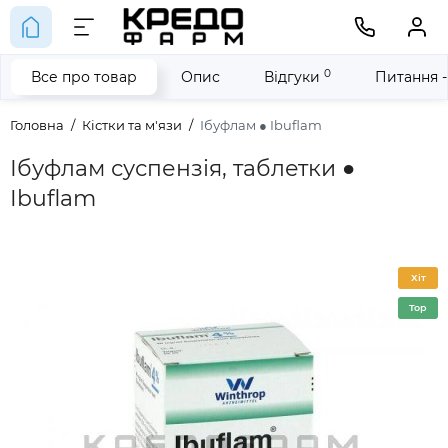
0
Все про товар
Опис
Відгуки
Питання -
Головна
Кістки та м'язи
Ібуфлам ● Ibuflam
Ібуфлам суспензія, таблетки ●
Ibuflam
Хіт
Top