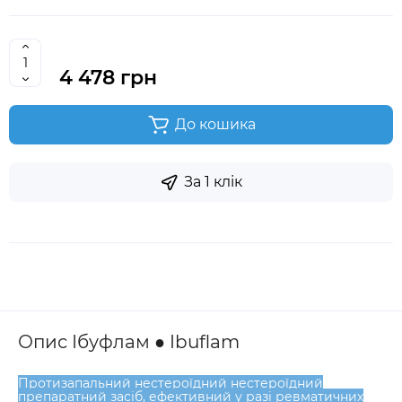
4 478 грн
До кошика
За 1 клік
Опис Ібуфлам ● Ibuflam
Протизапальний нестероїдний нестероїдний
препаратний засіб, ефективний у разі ревматичних