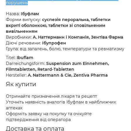
порушень
Назва:
Ібуфлам
Форми випуску:
суспезія пероральна, таблетки
вкриті оболонкою, таблетки зі сповільненим
вивільненням
Виробники:
А. Наттерманн і Компанія, Зентіва Фарма
Діючі речовини:
Ібупрофен
Група: від запалень, болю, температури та ревматизму
Titel:
Ibuflam
Darreichungsform:
Suspension zum Einnehmen,
Filmtabletten, Retard-Tabletten
Hersteller:
A. Nattermann & Cie, Zentiva Pharma
Як купити
Отримайте призначення лікаря та рецепт
Уточніть наявність аналогів Ібуфлам в найближчих
аптеках
Оформіть заявку на покупку та очікуйте
підтвердження від оператора
Доставка та оплата