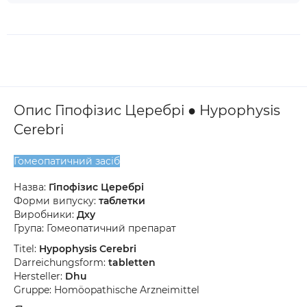
Опис Гіпофізис Церебрі ● Hypophysis
Cerebri
Гомеопатичний засіб
Назва:
Гіпофізис Церебрі
Форми випуску:
таблетки
Виробники:
Дху
Група: Гомеопатичний препарат
Titel:
Hypophysis Cerebri
Darreichungsform:
tabletten
Hersteller:
Dhu
Gruppe: Homöopathische Arzneimittel