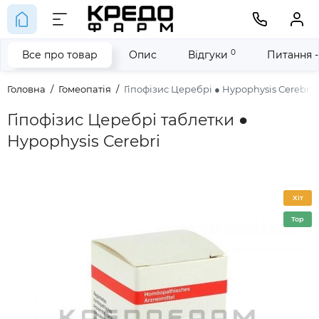
0
Все про товар
Опис
Відгуки
Питання -
Головна
Гомеопатія
Гіпофізис Церебрі ● Hypophysis Cerebri
Гіпофізис Церебрі таблетки ●
Hypophysis Cerebri
Хіт
Top