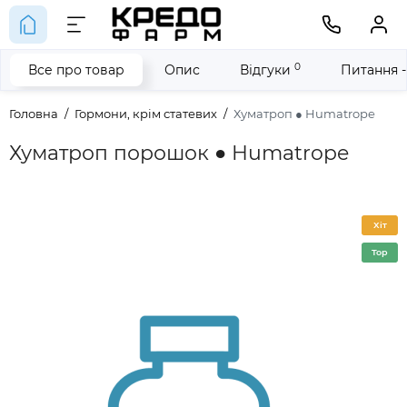
0
Все про товар
Опис
Відгуки
Питання -
Головна
Гормони, крім статевих
Хуматроп ● Humatrope
Хуматроп порошок ● Humatrope
Хіт
Top