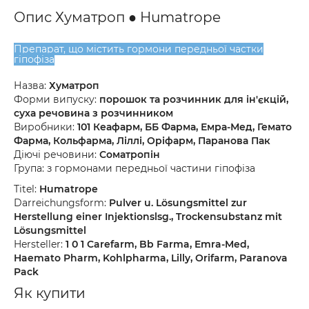
Опис Хуматроп ● Humatrope
Препарат, що містить гормони передньої частки
гіпофіза
Назва:
Хуматроп
Форми випуску:
порошок та розчинник для ін'єкцій,
суха речовина з розчинником
Виробники:
101 Кеафарм, ББ Фарма, Емра-Мед, Гемато
Фарма, Кольфарма, Ліллі, Оріфарм, Паранова Пак
Діючі речовини:
Соматропін
Група: з гормонами передньої частини гіпофіза
Titel:
Humatrope
Darreichungsform:
Pulver u. Lösungsmittel zur
Herstellung einer Injektionslsg., Trockensubstanz mit
Lösungsmittel
Hersteller:
1 0 1 Carefarm, Bb Farma, Emra-Med,
Haemato Pharm, Kohlpharma, Lilly, Orifarm, Paranova
Pack
Як купити