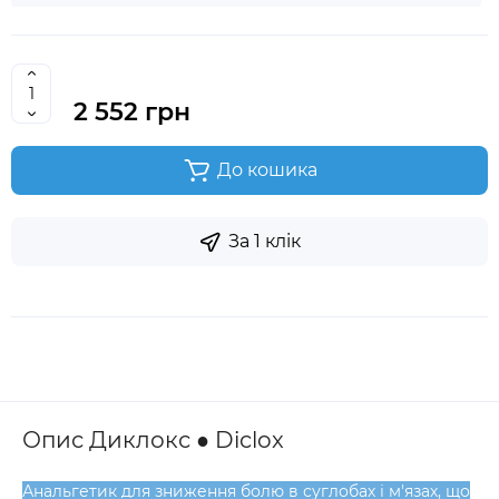
2 552 грн
До кошика
За 1 клік
Опис Диклокс ● Diclox
Анальгетик для зниження болю в суглобах і м'язах, що