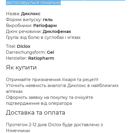
застосовується локально
Назва:
Диклокс
Форми випуску:
гель
Виробники:
Ратіофарм
Діючі речовини:
Диклофенак
Група: від болю в суглобах і м'язах
Titel:
Diclox
Darreichungsform:
Gel
Hersteller:
Ratiopharm
Як купити
Отримайте призначення лікаря та рецепт
Уточніть наявність аналогів Диклокс в найближчих
аптеках
Оформіть заявку на покупку та очікуйте
підтвердження від оператора
Доставка та оплата
Протягом 2-12 днів Diclox буде доставлено з
Німеччини