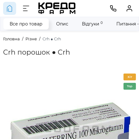
0
Все про товар
Опис
Відгуки
Питання -
Головна
Різне
Crh ● Crh
Crh порошок ● Crh
Хіт
Top