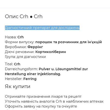
Опис Crh ● Crh
Діагностичний препарат для досліджень
Назва:
Crh
Форми випуску:
порошок та розчинник для ін'єкцій
Виробники:
Феррінг
Діючі речовини:
Кортиколіберин
Група: для діагностики
Titel:
Crh
Darreichungsform:
Pulver u. Lösungsmittel zur
Herstellung einer Injektionslsg.
Hersteller:
Ferring
Як купити
Отримайте призначення лікаря та рецепт
Уточніть наявність аналогів Crh в найближчих аптеках
Оформіть заявку на покупку та очікуйте