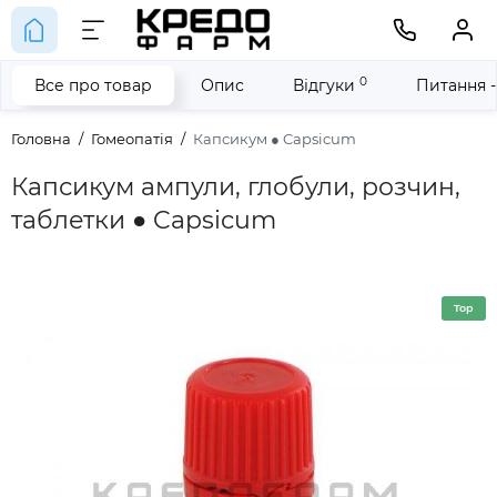
0
Все про товар
Опис
Відгуки
Питання -
Головна
Гомеопатія
Капсикум ● Capsicum
Капсикум ампули, глобули, розчин,
таблетки ● Capsicum
Top