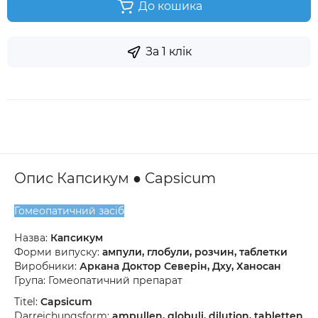
До кошика
За 1 клік
Опис Капсикум ● Capsicum
Гомеопатичний засіб
Назва:
Капсикум
Форми випуску:
ампули, глобули, розчин, таблетки
Виробники:
Аркана Доктор Северін, Дху, Ханосан
Група: Гомеопатичний препарат
Titel:
Capsicum
Darreichungsform:
ampullen, globuli, dilution, tabletten