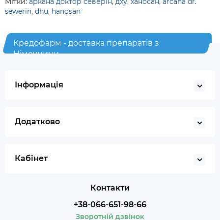
Мітки:
аркана доктор северін
,
дху
,
ханосан
,
arcana dr.
sewerin
,
dhu
,
hanosan
Кредофарм - доставка препаратів з
Німеччини
Інформація
Додатково
Кабінет
Контакти
+38-066-651-98-66
Зворотній дзвінок