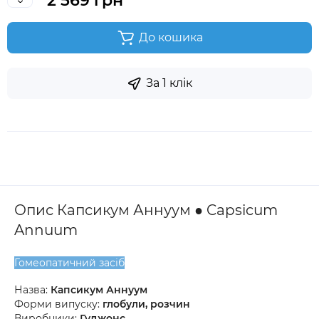
2 569 грн
До кошика
За 1 клік
Опис Капсикум Аннуум ● Capsicum
Annuum
Гомеопатичний засіб
Назва:
Капсикум Аннуум
Форми випуску:
глобули, розчин
Виробники:
Гуджонс