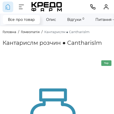
0
Все про товар
Опис
Відгуки
Питання -
Головна
Гомеопатія
Кантарислм ● Cantharislm
Кантарислм розчин ● Cantharislm
Top