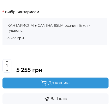
Вибір Кантарислм
КАНТАРИСЛМ ● CANTHARISLM розчин 15 мл -
Гуджонс
5 255 грн
5 255 грн
До кошика
За 1 клік