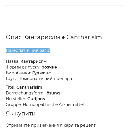
Опис Кантарислм ● Cantharislm
Гомеопатичний засіб
Назва:
Кантарислм
Форми випуску:
розчин
Виробники:
Гуджонс
Група: Гомеопатичний препарат
Titel:
Cantharislm
Darreichungsform:
lösung
Hersteller:
Gudjons
Gruppe: Homöopathische Arzneimittel
Як купити
Отримайте призначення лікаря та рецепт