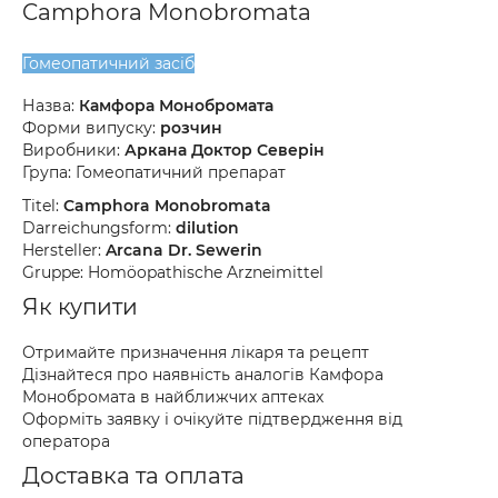
Camphora Monobromata
Гомеопатичний засіб
Назва:
Камфора Монобромата
Форми випуску:
розчин
Виробники:
Аркана Доктор Северін
Група: Гомеопатичний препарат
Titel:
Camphora Monobromata
Darreichungsform:
dilution
Hersteller:
Arcana Dr. Sewerin
Gruppe: Homöopathische Arzneimittel
Як купити
Отримайте призначення лікаря та рецепт
Дізнайтеся про наявність аналогів Камфора
Монобромата в найближчих аптеках
Оформіть заявку і очікуйте підтвердження від
оператора
Доставка та оплата