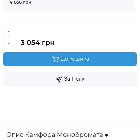
4 056 грн
3 054 грн
До кошика
За 1 клік
Опис Камфора Монобромата ●