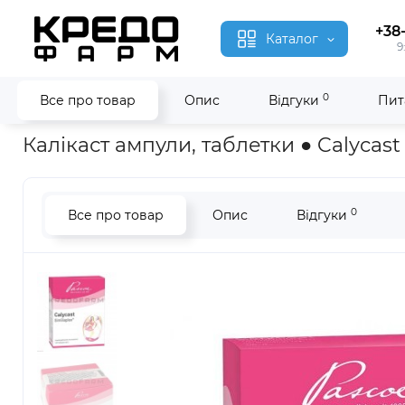
+38
Каталог
9
0
Все про товар
Опис
Відгуки
Пит
Головна
Гомеопатія
Калікаст ● Calycast
Калікаст ампули, таблетки ● Calycast
0
Все про товар
Опис
Відгуки