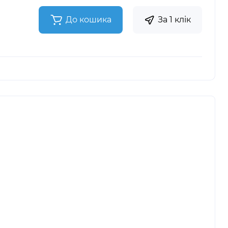
До кошика
За 1 клік