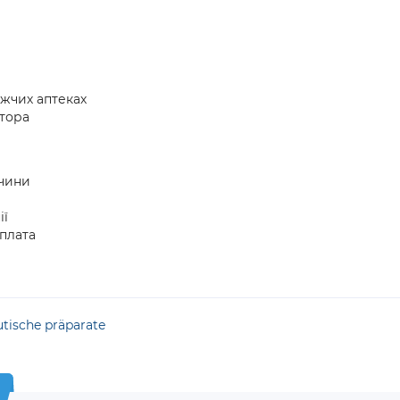
ижчих аптеках
атора
ччини
ії
плата
tische präparate