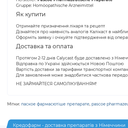
Gruppe: Homöopathische Arzneimittel
Як купити
Отримайте призначення лікаря та рецепт
Дізнайтеся про наявність аналогів Калікаст в найбл
Оформіть заявку і очікуйте підтвердження від опер
Доставка та оплата
Протягом 2-12 днів Calycast буде доставлено з Німе
Відправка по Україні здійснюється Новою Поштою
Вартість доставки за тарифами транспортної компан
Для замовлення може знадобитися часткова передо
НЕ ЗАЙМАЙТЕСЯ САМОЛІКУВАННЯМ!
Мітки:
паское фармасютіше препарате
,
pascoe pharmazeu
Кредофарм - доставка препаратів з Німеччини