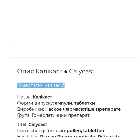
Опис Калікаст ● Calycast
Гомеопатичний засіб
Назва:
Калікаст
Форми випуску:
ампули, таблетки
Виробники:
Паское Фармасютіше Препарате
Група: Гомеопатичний препарат
Titel:
Calycast
Darreichungsform:
ampullen, tabletten
Hersteller:
Pascoe Pharmazeutische Präparate