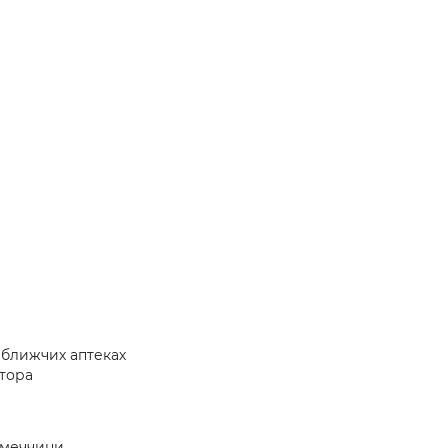
йближчих аптеках
атора
імеччини