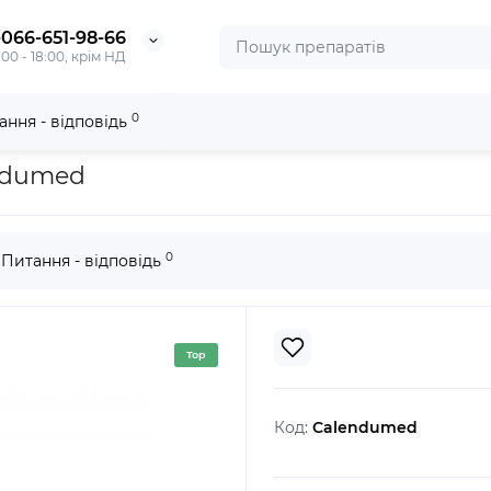
-066-651-98-66
:00 - 18:00, крім НД
0
ання - відповідь
endumed
0
Питання - відповідь
Top
Код:
Calendumed