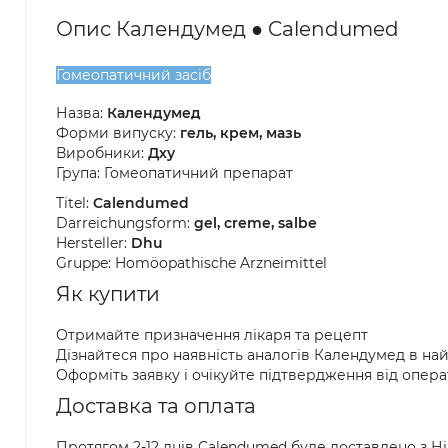
Опис Календумед ● Calendumed
Гомеопатичний засіб
Назва:
Календумед
Форми випуску:
гель, крем, мазь
Виробники:
Дху
Група: Гомеопатичний препарат
Titel:
Calendumed
Darreichungsform:
gel, creme, salbe
Hersteller:
Dhu
Gruppe: Homöopathische Arzneimittel
Як купити
Отримайте призначення лікаря та рецепт
Дізнайтеся про наявність аналогів Календумед в на
Оформіть заявку і очікуйте підтвердження від опер
Доставка та оплата
Протягом 2-12 днів Calendumed буде доставлено з Н