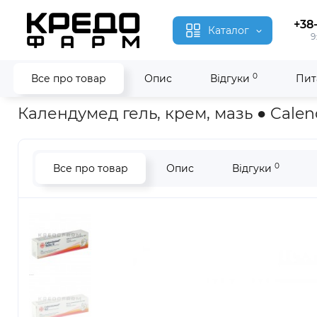
+38
Каталог
9
0
Все про товар
Опис
Відгуки
Пит
Головна
Гомеопатія
Календумед ● Calendumed
Календумед гель, крем, мазь ● Cal
0
Все про товар
Опис
Відгуки