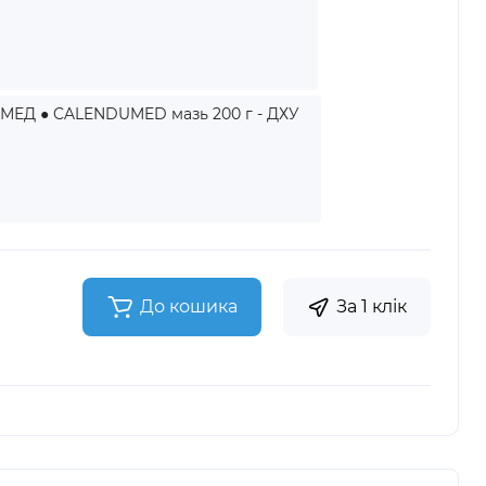
ЕД ● CALENDUMED мазь 200 г - ДХУ
До кошика
За 1 клік