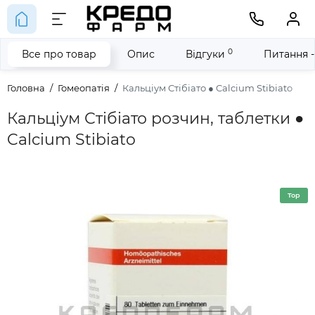
0
Все про товар
Опис
Відгуки
Питання -
Головна
Гомеопатія
Кальціум Стібіато ● Calcium Stibiato
Кальціум Стібіато розчин, таблетки ●
Calcium Stibiato
Top