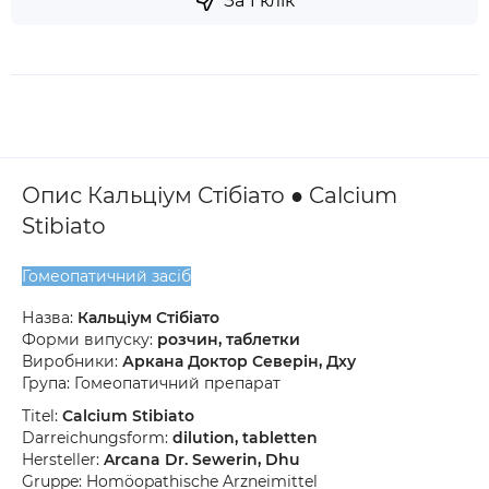
За 1 клік
Опис Кальціум Стібіато ● Calcium
Stibiato
Гомеопатичний засіб
Назва:
Кальціум Стібіато
Форми випуску:
розчин, таблетки
Виробники:
Аркана Доктор Северін, Дху
Група: Гомеопатичний препарат
Titel:
Calcium Stibiato
Darreichungsform:
dilution, tabletten
Hersteller:
Arcana Dr. Sewerin, Dhu
Gruppe: Homöopathische Arzneimittel