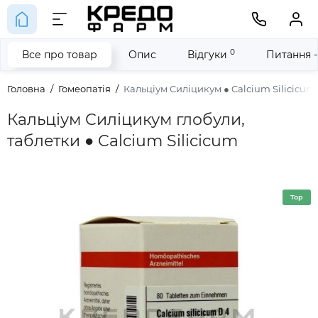
0
Все про товар
Опис
Відгуки
Питання -
Головна
Гомеопатія
Кальціум Силіцикум ● Calcium Silicicum
Кальціум Силіцикум глобули,
таблетки ● Calcium Silicicum
Top