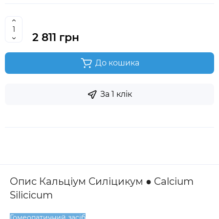
2 811 грн
До кошика
За 1 клік
Опис Кальціум Силіцикум ● Calcium
Silicicum
Гомеопатичний засіб