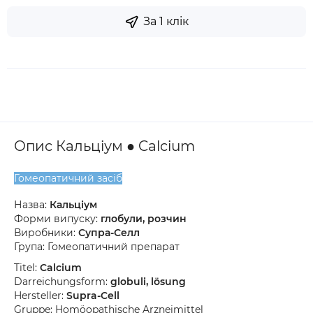
За 1 клік
Опис Кальціум ● Calcium
Гомеопатичний засіб
Назва:
Кальціум
Форми випуску:
глобули, розчин
Виробники:
Супра-Селл
Група: Гомеопатичний препарат
Titel:
Calcium
Darreichungsform:
globuli, lösung
Hersteller:
Supra-Cell
Gruppe: Homöopathische Arzneimittel