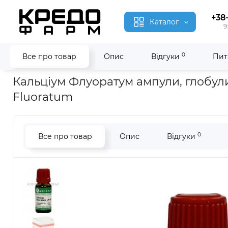
+38
Каталог
9
0
Все про товар
Опис
Відгуки
Пит
Головна
Гомеопатія
Кальціум Флуоратум ● Calcium Fluor
Кальціум Флуоратум ампули, глобули
Fluoratum
0
Все про товар
Опис
Відгуки