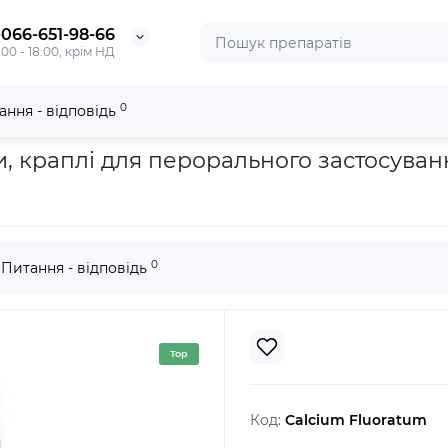
-066-651-98-66
:00 - 18:00, крім НД
0
ання - відповідь
atum
, краплі для перорального застосуванн
0
Питання - відповідь
Top
Код:
Calcium Fluoratum