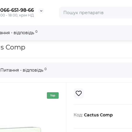
-066-651-98-66
:00 - 18:00, крім НД
0
ання - відповідь
us Comp
0
Питання - відповідь
Top
Код:
Cactus Comp