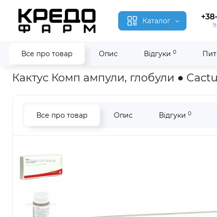
+38
Каталог
9
0
Все про товар
Опис
Відгуки
Пит
Головна
Гомеопатія
Кактус Комп ● Cactus Comp
Кактус Комп ампули, глобули ● Cact
0
Все про товар
Опис
Відгуки