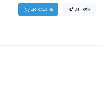
До кошика
За 1 клік