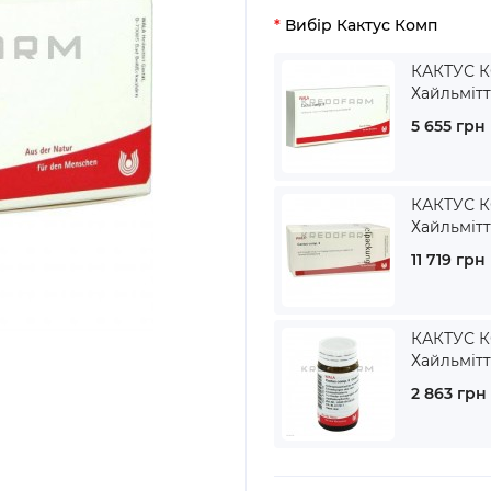
Вибір Кактус Комп
КАКТУС К
Хайльміт
5 655 грн
КАКТУС К
Хайльміт
11 719 грн
КАКТУС К
Хайльміт
2 863 грн