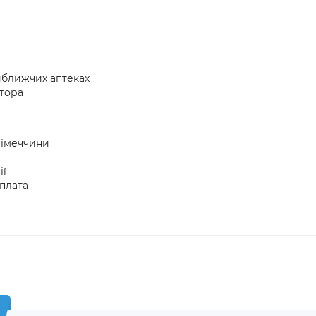
айближчих аптеках
атора
Німеччини
ії
плата