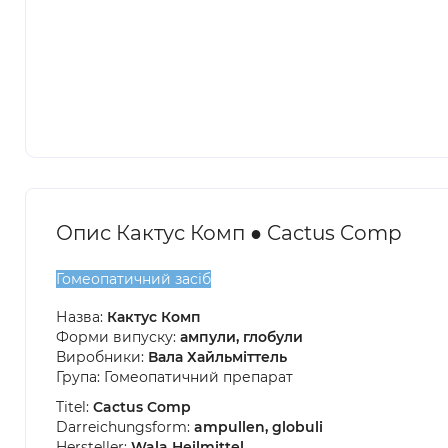
Опис Кактус Комп ● Cactus Comp
Гомеопатичний засіб
Назва:
Кактус Комп
Форми випуску:
ампули, глобули
Виробники:
Вала Хайльміттель
Група: Гомеопатичний препарат
Titel:
Cactus Comp
Darreichungsform:
ampullen, globuli
Hersteller:
Wala Heilmittel