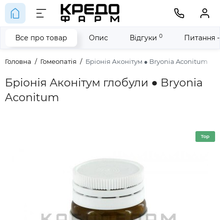
0
Все про товар
Опис
Відгуки
Питання -
Головна
Гомеопатія
Бріонія Аконітум ● Bryonia Aconitum
Бріонія Аконітум глобули ● Bryonia
Aconitum
Top