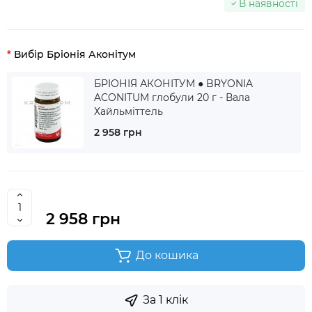
В наявності
Вибір Бріонія Аконітум
БРІОНІЯ АКОНІТУМ ● BRYONIA
ACONITUM глобули 20 г - Вала
Хайльміттель
2 958 грн
2 958 грн
До кошика
За 1 клік