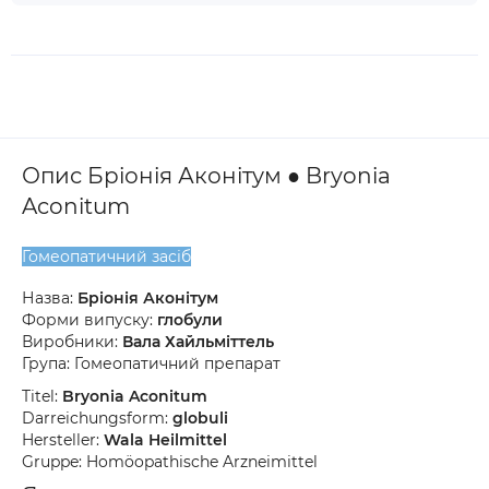
Опис Бріонія Аконітум ● Bryonia
Aconitum
Гомеопатичний засіб
Назва:
Бріонія Аконітум
Форми випуску:
глобули
Виробники:
Вала Хайльміттель
Група: Гомеопатичний препарат
Titel:
Bryonia Aconitum
Darreichungsform:
globuli
Hersteller:
Wala Heilmittel
Gruppe: Homöopathische Arzneimittel