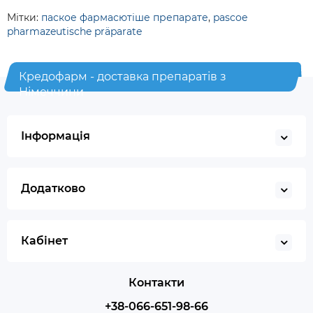
Мітки:
паское фармасютіше препарате
,
pascoe
pharmazeutische präparate
Кредофарм - доставка препаратів з
Німеччини
Інформація
Додатково
Кабінет
Контакти
+38-066-651-98-66