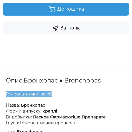
До кошика
За 1 клік
Опис Бронхопас ● Bronchopas
Гомеопатичний засіб
Назва:
Бронхопас
Форми випуску:
краплі
Виробники:
Паское Фармасютіше Препарате
Група: Гомеопатичний препарат
Titel:
Bronchopas