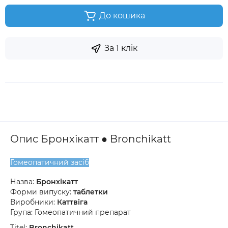
До кошика
За 1 клік
Опис Бронхікатт ● Bronchikatt
Гомеопатичний засіб
Назва:
Бронхікатт
Форми випуску:
таблетки
Виробники:
Каттвіга
Група: Гомеопатичний препарат
Titel:
Bronchikatt