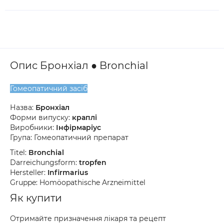
Опис Бронхіал ● Bronchial
Гомеопатичний засіб
Назва:
Бронхіал
Форми випуску:
краплі
Виробники:
Інфірмаріус
Група: Гомеопатичний препарат
Titel:
Bronchial
Darreichungsform:
tropfen
Hersteller:
Infirmarius
Gruppe: Homöopathische Arzneimittel
Як купити
Отримайте призначення лікаря та рецепт