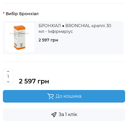
Вибір Бронхіал
БРОНХІАЛ ● BRONCHIAL краплі 30
мл - Інфірмаріус
2 597 грн
2 597 грн
До кошика
За 1 клік